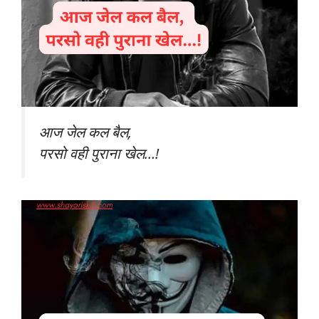
आज जेल कल बैल,
परसो वही पुराना खेल…!